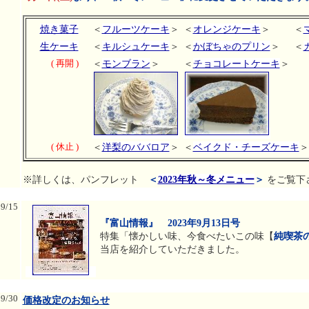
焼き菓子
＜
フルーツケーキ
＞
＜
オレンジケーキ
＞
＜
生ケーキ
＜
キルシュケーキ
＞
＜
かぼちゃのプリン
＞
＜
( 再開 )
＜
モンブラン
＞
＜
チョコレートケーキ
＞
( 休止 )
＜
洋梨のババロア
＞
＜
ベイクド・チーズケーキ
＞
※詳しくは、パンフレット
＜
2023年秋～冬メニュー
＞
をご覧下
09/15
『富山情報』 2023年9月13日号
特集「懐かしい味、今食べたいこの味【
純喫茶
当店を紹介していただきました。
09/30
価格改定のお知らせ