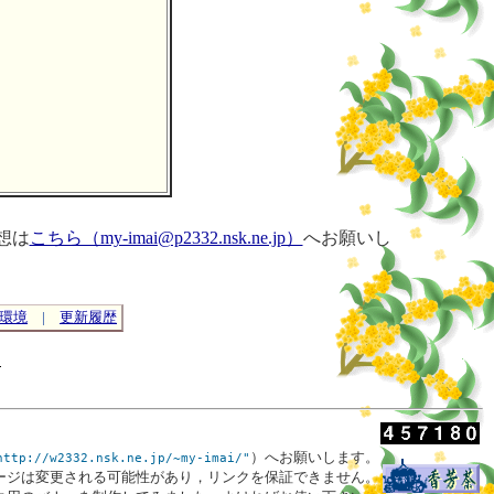
想は
こちら（my-imai@p2332.nsk.ne.jp）
へお願いし
環境
|
更新履歴
）へお願いします。
http://w2332.nsk.ne.jp/~my-imai/"
ージは変更される可能性があり，リンクを保証できません。