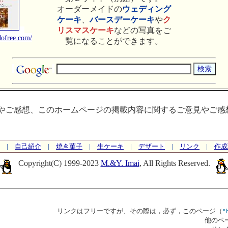
オーダーメイドの
ウェディング
ケーキ
、
バースデーケーキ
や
ク
リスマスケーキ
などの写真をご
dofree.com/
覧になることができます。
やご感想、このホームページの掲載内容に関するご意見やご感
|
自己紹介
|
焼き菓子
|
生ケーキ
|
デザート
|
リンク
|
作成
Copyright(C) 1999-2023
M.&Y. Imai
, All Rights Reserved.
リンクはフリーですが、その際は，必ず，このページ（
"
他のペ