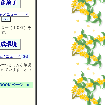
焼き菓子
き菓子（１０種）を
ます。
作成環境
ページはこんな環境
されています、とい
す。
EBOOK ページ ■