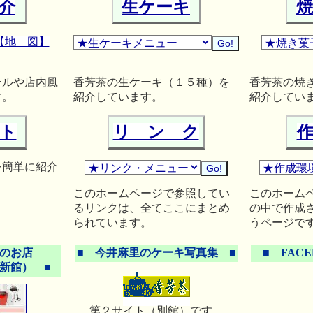
介
生ケーキ
【地 図】
ールや店内風
香芳茶の生ケーキ（１５種）を
香芳茶の焼
す。
紹介しています。
紹介してい
ト
リ ン ク
を簡単に紹介
このホームページで参照してい
このホーム
るリンクは、全てここにまとめ
の中で作成
られています。
うページで
のお店
■ 今井麻里のケーキ写真集 ■
■ FAC
新館） ■
第２サイト（別館）です。