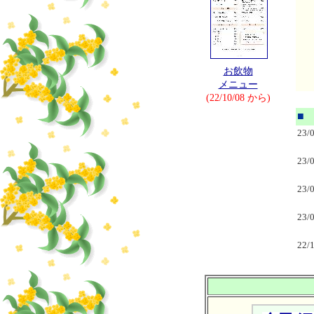
お飲物
メニュー
(22/10/08 から)
■
23/
23/
23/
23/
22/