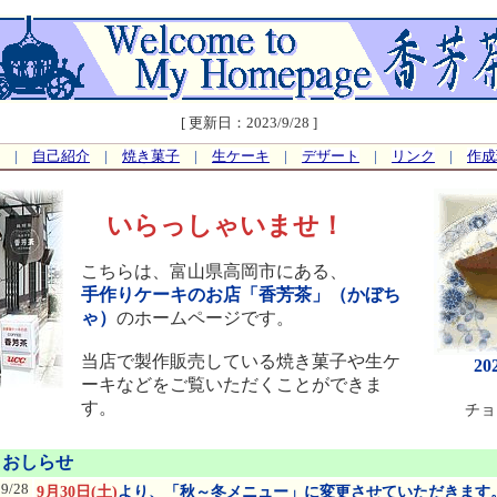
[ 更新日：2023/9/28 ]
|
自己紹介
|
焼き菓子
|
生ケーキ
|
デザート
|
リンク
|
作成
いらっしゃいませ！
こちらは、富山県高岡市にある、
手作りケーキのお店「香芳茶」（かぼち
ゃ）
のホームページです。
当店で製作販売している焼き菓子や生ケ
2
ーキなどをご覧いただくことができま
す。
チョ
 おしらせ
09/28
9月30日(土)
より、「秋～冬メニュー」に変更させていただきます