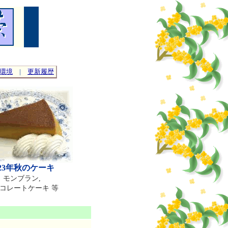
環境
|
更新履歴
023年秋のケーキ
モンブラン,
コレートケーキ 等
。