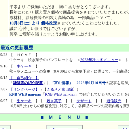
平素より ご愛顧いただき、誠に ありがとうございます。
長年にわたり 据え置き価格で商品提供をさせていただきましたが
原材料、諸経費等の相次ぐ高騰の為、一部商品について、
10月8日(土) より 価格改定
させていただくことになりました。
誠に 心苦しい限りではございますが、
何卒 ご理解を賜りますようお願い申し上げます。
 最近の更新履歴
09/28
【 ＨＯＭＥ 】
生ケーキ、焼き菓子のパンフレットを
＜
2023年秋～冬メニュー
＞
に
09/16
【
生ケーキ
】
秋～冬メニューへの変更（9月30日から変更予定）に備えて、一部商品
09/15
【 自己紹介 】
「
雑誌等の紹介記事
」に
『富山情報』 2023年9月16日号
の記事を追加
07/07
【リンクページ】
（【
ふるさと富山編
】）
KNB WEB nan-nan
「
KNB WEB nan-nan
」で紹介していただいたことを
10/07
【
生ケーキ
】【
焼き菓子
】【
デザート
】【
通信販売
】
10月8日(土) からの価格改定に対応して、各商品ページの記載内容を変
■ Ｍ Ｅ Ｎ Ｕ ■