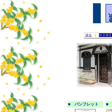
戻る
|
ＨＯＭＥ
■ パンフレット
■
23/