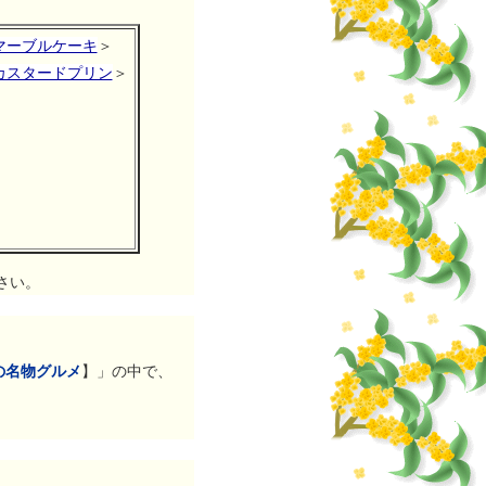
マーブルケーキ
＞
カスタードプリン
＞
さい。
の名物グルメ
】」の中で、